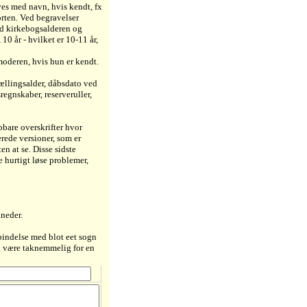
es med navn, hvis kendt, fx
rten. Ved begravelser
nd kirkebogsalderen og
10 år - hvilket er 10-11 år,
moderen, hvis hun er kendt.
tællingsalder, dåbsdato ved
regnskaber, reserveruller,
pbare overskrifter hvor
rede versioner, som er
en at se. Disse sidste
 hurtigt løse problemer,
åneder.
rbindelse med blot eet sogn
eg være taknemmelig for en