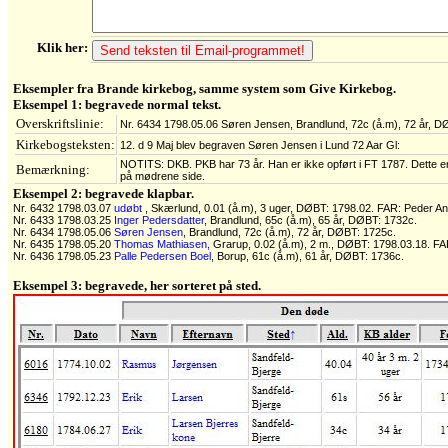
Klik her:
Eksempler fra Brande kirkebog, samme system som Give Kirkebog.
Eksempel 1: begravede normal tekst.
Overskriftslinie:
Nr. 6434 1798.05.06 Søren Jensen, Brandlund, 72c (å.m), 72 år, D
Kirkebogsteksten:
12. d 9 Maj blev begraven Søren Jensen i Lund 72 Aar Gl:
NOTITS: DKB. PKB har 73 år. Han er ikke opført i FT 1787. Dette e
Bemærkning:
på mødrene side.
Eksempel 2: begravede klapbar.
Nr. 6432 1798.03.07
udøbt
, Skærlund, 0.01 (å.m), 3 uger, DØBT: 1798.02. FAR: Peder A
Nr. 6433 1798.03.25
Inger Pedersdatter
, Brandlund, 65c (å.m), 65 år, DØBT: 1732c.
Nr. 6434 1798.05.06
Søren Jensen
, Brandlund, 72c (å.m), 72 år, DØBT: 1725c.
Nr. 6435 1798.05.20
Thomas Mathiasen,
Grarup, 0.02 (å.m), 2 m., DØBT: 1798.03.18. FA
Nr. 6436 1798.05.23
Palle Pedersen Boel
, Borup, 61c (å.m), 61 år, DØBT: 1736c.
Eksempel 3: begravede, her sorteret på sted.