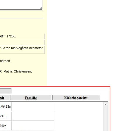
ØBT: 1725c.
r Søren Kierkegårds bedstefar
ndersen.
R: Mathis Christensen.