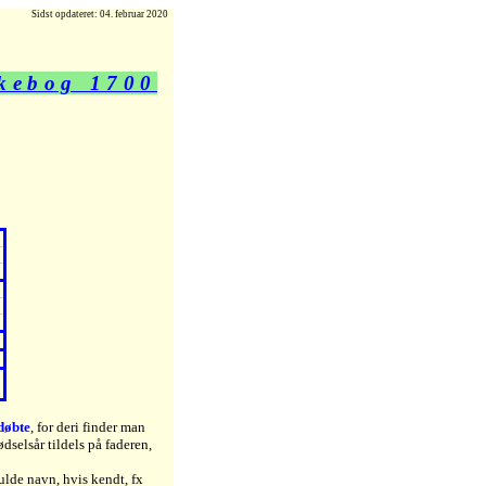
Sidst opdateret: 04. februar 2020
kebog 1700
døbte
, for deri finder man
ødselsår tildels på faderen,
fulde navn, hvis kendt, fx