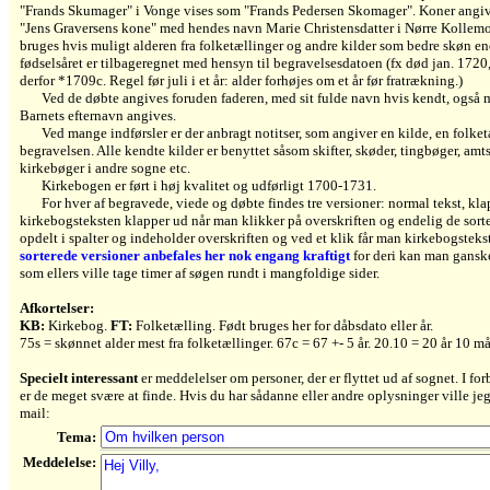
"Frands Skumager" i Vonge vises som "Frands Pedersen Skomager". Koner angiv
"Jens Graversens kone" med hendes navn Marie Christensdatter i Nørre Kollemo
bruges hvis muligt alderen fra folketællinger og andre kilder som bedre skøn e
fødselsåret er tilbageregnet med hensyn til begravelsesdatoen (fx død jan. 1720, 
derfor *1709c. Regel før juli i et år: alder forhøjes om et år før fratrækning.)
Ved de døbte angives foruden faderen, med sit fulde navn hvis kendt, også 
Barnets efternavn angives.
Ved mange indførsler er der anbragt notitser, som angiver en kilde, en folke
begravelsen. Alle kendte kilder er benyttet såsom skifter, skøder, tingbøger, amts
kirkebøger i andre sogne etc.
Kirkebogen er ført i høj kvalitet og udførligt 1700-1731.
For hver af begravede, viede og døbte findes tre versioner: normal tekst, kla
kirkebogsteksten klapper ud når man klikker på overskriften og endelig de sorte
opdelt i spalter og indeholder overskriften og ved et klik får man kirkebogstekst
sorterede versioner anbefales her nok engang kraftigt
for deri kan man ganske
som ellers ville tage timer af søgen rundt i mangfoldige sider.
Afkortelser:
KB:
Kirkebog.
FT:
Folketælling. Født bruges her for dåbsdato eller år.
75s = skønnet alder mest fra folketællinger. 67c = 67 +- 5 år. 20.10 = 20 år 10 m
Specielt interessant
er meddelelser om personer, der er flyttet ud af sognet. I fo
er de meget svære at finde. Hvis du har sådanne eller andre oplysninger ville j
mail:
Tema:
Meddelelse: