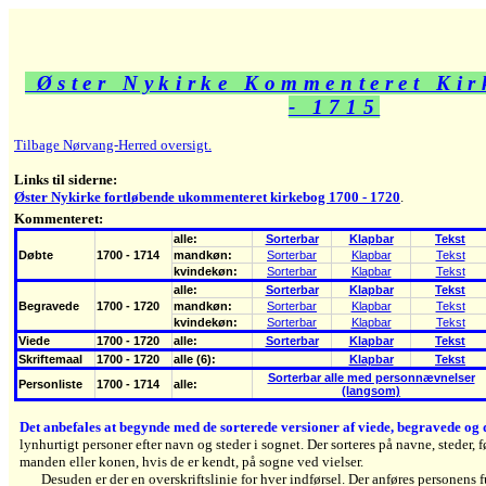
Øster Nykirke Kommenteret Kir
- 1715
Tilbage Nørvang-Herred oversigt.
Links til siderne:
Øster Nykirke fortløbende ukommenteret kirkebog 1700 - 1720
.
Kommenteret:
alle:
Sorterbar
Klapbar
Tekst
Døbte
1700 - 1714
mandkøn:
Sorterbar
Klapbar
Tekst
kvindekøn:
Sorterbar
Klapbar
Tekst
alle:
Sorterbar
Klapbar
Tekst
Begravede
1700 - 1720
mandkøn:
Sorterbar
Klapbar
Tekst
kvindekøn:
Sorterbar
Klapbar
Tekst
Viede
1700 - 1720
alle:
Sorterbar
Klapbar
Tekst
Skriftemaal
1700 - 1720
alle (6):
Klapbar
Tekst
Sorterbar alle med personnævnelser
Personliste
1700 - 1714
alle:
(langsom)
Det anbefales at begynde med de sorterede versioner af viede, begravede og 
lynhurtigt personer efter navn og steder i sognet. Der sorteres på navne, steder, f
manden eller konen, hvis de er kendt, på sogne ved vielser.
Desuden er der en overskriftslinie for hver indførsel. Der anføres personens 