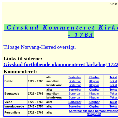
Sidst
Givskud Kommenteret Kirk
- 1763
Tilbage Nørvang-Herred oversigt.
Links til siderne:
Givskud fortløbende ukommenteret kirkebog 1722
Kommenteret:
alle:
Sorterbar
Klapbar
Tekst
Døbte
1722 - 1763
mandkøn:
Sorterbar
Klapbar
Tekst
kvindekøn:
Sorterbar
Klapbar
Tekst
alle:
Sorterbar
Klapbar
Tekst
Begravede
1722 - 1763
mandkøn:
Sorterbar
Klapbar
Tekst
kvindekøn:
Sorterbar
Klapbar
Tekst
Viede
1722 - 1763
alle:
Sorterbar
Klapbar
Tekst
Introducerede
1745 - 1754
alle:
Sorterbar
Klapbar
Tekst
Sorterbar alle med personnævnelse
Personliste
1722 - 1763
alle:
(langsom)