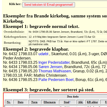
Klik her:
Eksempler fra Brande kirkebog, samme system s
Kirkebog.
Eksempel 1: begravede normal tekst.
Overskriftslinie:
Nr. 6434 1798.05.06 Søren Jensen, Brandlund, 72c (å.m), 72 år, D
Kirkebogsteksten:
12. d 9 Maj blev begraven Søren Jensen i Lund 72 Aar Gl:
NOTITS: DKB. PKB har 73 år. Han er ikke opført i FT 1787. Dette e
Bemærkning:
på mødrene side.
Eksempel 2: begravede klapbar.
Nr. 6432 1798.03.07
udøbt
, Skærlund, 0.01 (å.m), 3 uger, D
Peder Andersen.
Nr. 6433 1798.03.25
Inger Pedersdatter
, Brandlund, 65c (å.m)
Nr. 6434 1798.05.06
Søren Jensen
, Brandlund, 72c (å.m), 72
Nr. 6435 1798.05.20
Thomas Mathiasen,
Grarup, 0.02 (å.m), 
1798.03.18. FAR: Mathis Christensen.
Nr. 6436 1798.05.23
Palle Pedersen Boel
, Borup, 61c (å.m),
Eksempel 3: begravede, her sorteret på sted.