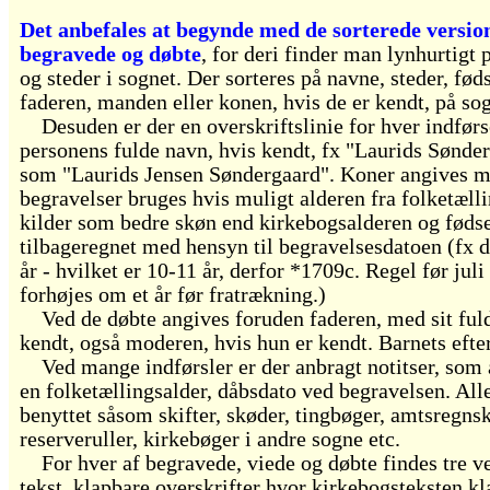
Det anbefales at begynde med de sorterede version
begravede og døbte
, for deri finder man lynhurtigt 
og steder i sognet. Der sorteres på navne, steder, føds
faderen, manden eller konen, hvis de er kendt, på sog
Desuden er der en overskriftslinie for hver indførs
personens fulde navn, hvis kendt, fx "Laurids Sønder
som "Laurids Jensen Søndergaard". Koner angives m
begravelser bruges hvis muligt alderen fra folketæll
kilder som bedre skøn end kirkebogsalderen og fødse
tilbageregnet med hensyn til begravelsesdatoen (fx d
år - hvilket er 10-11 år, derfor *1709c. Regel før juli 
forhøjes om et år før fratrækning.)
Ved de døbte angives foruden faderen, med sit ful
kendt, også moderen, hvis hun er kendt. Barnets efte
Ved mange indførsler er der anbragt notitser, som 
en folketællingsalder, dåbsdato ved begravelsen. Alle
benyttet såsom skifter, skøder, tingbøger, amtsregns
reserveruller, kirkebøger i andre sogne etc.
For hver af begravede, viede og døbte findes tre v
tekst, klapbare overskrifter hvor kirkebogsteksten k