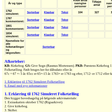
Kilde antal
I
Tilføjet
År og type
navngive
nav
antal
personer
per
1762
Sorterbar
Klapbar
Tekst
104
327
simuleret:
1787
Sorterbar
Klapbar
Tekst
kommenteret:
1801
Sorterbar
Klapbar
Tekst
kommenteret:
1834
Sorterbar
Klapbar
Tekst
simuleret:
Navneliste for
alle
folketællinger
Sorterbar
og
lægsrullen:
Afkortelser:
KB:
Kirkebog.
GS:
Give Sogn (Rasmus Mortensen).
PKB:
Præstens Kirkebog 
Folketælling. Født bruges her for dåbsdato eller år.
67c = 67 +- 5 år. 65cc er 65+-15 år. 1763+ er 1763 og efter, 1712- er 1712 eller fø
1. Erklæring til 1762 Simuleret Folketælling
6. Email med nye informationer
1. Erklæring til 1762 Simuleret Folketælling
Den bygger hovedsagelig på følgende arkivmateriale:
1. Extraskatten oktober 1762 (Rigsarkivet).
2. Give kirkebog.
3. Skifter.