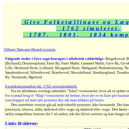
Give Folketællinger og Læg
1762 simuleret,
1787, 1801, 1834 kompl
Tilbage Nørvang-Herred oversigt.
Følgende steder i Give sogn betragtes i alfabetisk rækkefølge:
Bregnhoved, B
(Byllund), Donneruplund, Farre By, Farre Mølle, Gammel Mølle, Give By, Givs
Lille, Hestlund-Store, Loftlund, Mosgaard-Store, Mølgaard, Nederdonnerup, N
Søndersthoved, Sillesthoved, Skærhoved, Skovdallund, Stenbjerglund, Trombo
By, Vorslunde, Øgelund
Extraskattemandtal okt. 1762 originaludskrift.
For en allerførste oversigt anbefales "Tekst"-versionerne, hvor alt er opført 
For normal brug er "Klap"-versionerne de bedste, hvor der er en linie per husstan
som klapper ud med alle personer der, når man klikker på linien.
Den sorterbare version går på individuelle personer, ikke husstande. Der kan 
patronym, tilnavn, alder, fødested eller -sogn og dødsted eller -sogn. Den første 
tæller simpelthen linierne fra 1 til enden, når der bliver sorteret og kan bruges til
Links til siderne: