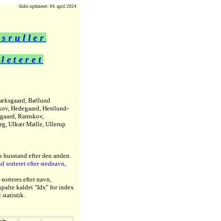
Sidst opdateret: 04. april 2024
sruller
eteret
æksgaard, Bøllund
kov, Hedegaard, Hestlund-
ygaard, Ramskov,
rg, Ulkær Mølle, Ullerup
en husstand efter den anden.
d sorteret efter stednavn,
sorteres efter navn,
spalte kaldet "Idx" for index
 statistik.