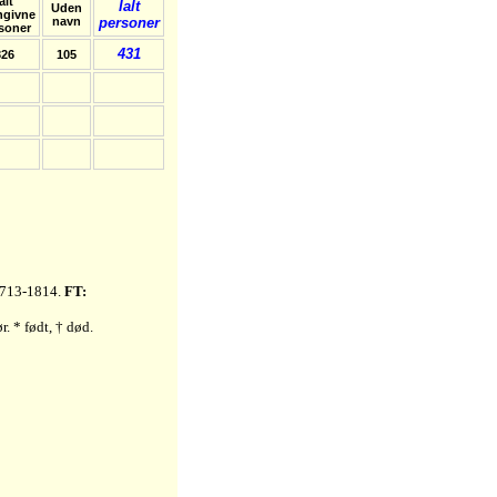
alt
Ialt
Uden
ngivne
navn
personer
soner
431
326
105
1713-1814.
FT:
r. * født, † død.