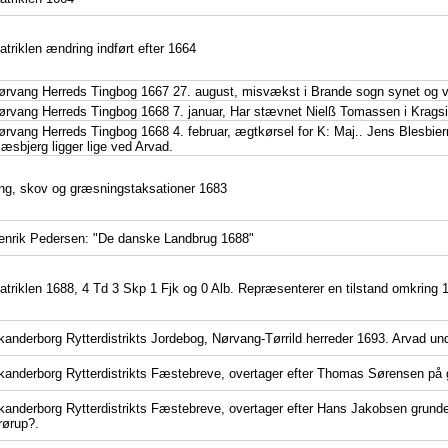
atriklen ændring indført efter 1664
ørvang Herreds Tingbog 1667 27. august, misvækst i Brande sogn synet og 
ørvang Herreds Tingbog 1668 7. januar, Har stævnet Nielß Tomassen i Kragsi
ørvang Herreds Tingbog 1668 4. februar, ægtkørsel for K: Maj.. Jens Blesbier
læsbjerg ligger lige ved Arvad.
ng, skov og græsningstaksationer 1683
enrik Pedersen: "De danske Landbrug 1688"
atriklen 1688, 4 Td 3 Skp 1 Fjk og 0 Alb. Repræsenterer en tilstand omkring 1
kanderborg Rytterdistrikts Jordebog, Nørvang-Tørrild herreder 1693. Arvad un
kanderborg Rytterdistrikts Fæstebreve, overtager efter Thomas Sørensen på gr
kanderborg Rytterdistrikts Fæstebreve, overtager efter Hans Jakobsen grunde
rørup?.