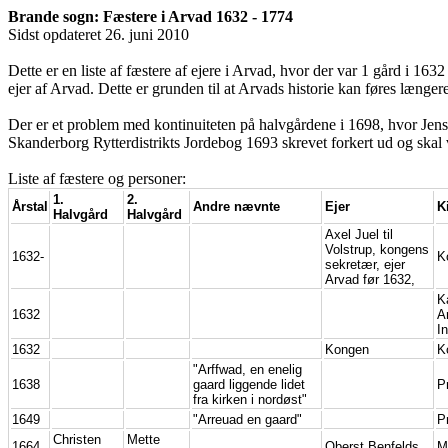
Brande sogn: Fæstere i Arvad 1632 - 1774
Sidst opdateret 26. juni 2010
Dette er en liste af fæstere af ejere i Arvad, hvor der var 1 gård i 16
ejer af Arvad. Dette er grunden til at Arvads historie kan føres længere
Der er et problem med kontinuiteten på halvgårdene i 1698, hvor Je
Skanderborg Rytterdistrikts Jordebog 1693 skrevet forkert ud og skal 
Liste af fæstere og personer:
1.
2.
Årstal
Andre nævnte
Ejer
K
Halvgård
Halvgård
Axel Juel til
Volstrup, kongens
1632-
K
sekretær, ejer
Arvad før 1632,
K
1632
A
I
1632
Kongen
K
"Arffwad, en enelig
1638
gaard liggende lidet
P
fra kirken i nordøst"
1649
"Arreuad en gaard"
P
Christen
Mette
1664
Oberst Benfelds
M