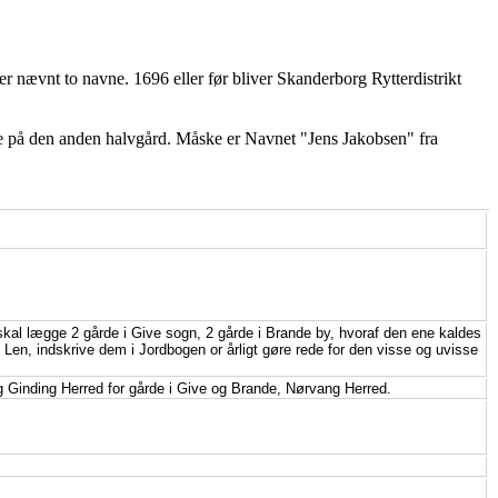
 er nævnt to navne. 1696 eller før bliver Skanderborg Rytterdistrikt
e på den anden halvgård. Måske er Navnet "Jens Jakobsen" fra
al lægge 2 gårde i Give sogn, 2 gårde i Brande by, hvoraf den ene kaldes
 Len, indskrive dem i Jordbogen or årligt gøre rede for den visse og uvisse
g Ginding Herred for gårde i Give og Brande, Nørvang Herred.