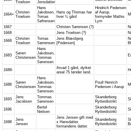
Troelsen
Jensdatter
Hans
Hindrich Pedersen
Christen
Jakobsen,
Hans og Thomas har
af Aarup,
1664+
M
Troelsen
Tomas
hver ¼ gård
formynder Mathis
Søfrensen
Lym
1667
Christen Sørensen (?)
N
1668
Jens Troelsen (?)
N
Christen
Tomas
Jens Blæsbjerg
N
1668
Troelsen
Sørrensen
[Pedersen]
B
Hans
Søren
Jakobsen,
1683
E
Christensen
Tommas
Sørensen
Arvad 1 gård, dyrket
1688-
H
areal 75 tønder land.
Hans
Søren
Jakobsen,
Poull Henrich
1688
M
Christensen
Tommas
Pedersen i Aarup
Sørensen
Jens
Tommas
Skanderborg
1693
S
Jacobsen
Sørensen
Rytterdistrikt
Bertel
Skanderborg
1696
S
Nielsen
Rytterdistrikt
Jens Jensen gift med
Jens
Skanderborg
S
1698
x Hansdatter,
Jensen
Rytterdistrikt
B
formandens datter.