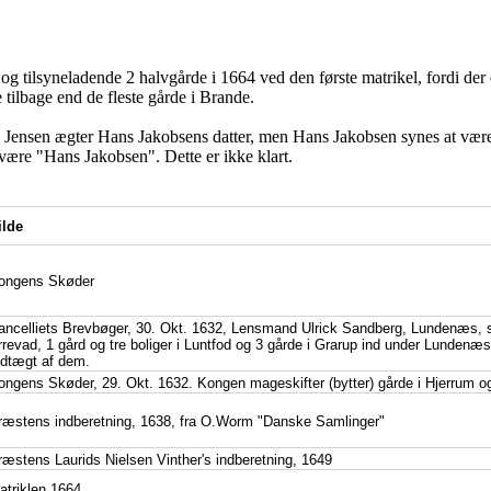
32 og tilsyneladende 2 halvgårde i 1664 ved den første matrikel, fordi der
 tilbage end de fleste gårde i Brande.
ns Jensen ægter Hans Jakobsens datter, men Hans Jakobsen synes at vær
være "Hans Jakobsen". Dette er ikke klart.
ilde
ongens Skøder
ancelliets Brevbøger, 30. Okt. 1632, Lensmand Ulrick Sandberg, Lundenæs, sk
rrevad, 1 gård og tre boliger i Luntfod og 3 gårde i Grarup ind under Lundenæs
ndtægt af dem.
ongens Skøder, 29. Okt. 1632. Kongen mageskifter (bytter) gårde i Hjerrum o
ræstens indberetning, 1638, fra O.Worm "Danske Samlinger"
ræstens Laurids Nielsen Vinther's indberetning, 1649
atriklen 1664