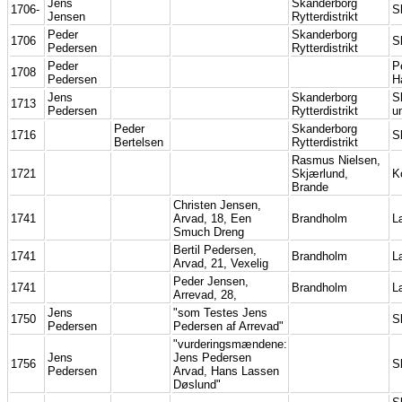
Jens
Skanderborg
1706-
S
Jensen
Rytterdistrikt
Peder
Skanderborg
1706
S
Pedersen
Rytterdistrikt
Peder
P
1708
Pedersen
H
Jens
Skanderborg
S
1713
Pedersen
Rytterdistrikt
u
Peder
Skanderborg
1716
S
Bertelsen
Rytterdistrikt
Rasmus Nielsen,
1721
Skjærlund,
K
Brande
Christen Jensen,
1741
Arvad, 18, Een
Brandholm
L
Smuch Dreng
Bertil Pedersen,
1741
Brandholm
L
Arvad, 21, Vexelig
Peder Jensen,
1741
Brandholm
L
Arrevad, 28,
Jens
"som Testes Jens
1750
S
Pedersen
Pedersen af Arrevad"
"vurderingsmændene:
Jens
Jens Pedersen
1756
S
Pedersen
Arvad, Hans Lassen
Døslund"