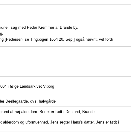
vidne i sag med Peder Kremmer af Brande by.
g.
rig [Pedersen, se Tingbogen 1664 20. Sep.] også nævnt, vel fordi
884 i følge Landsarkivet Viborg
der Deellegaarde, dvs. halvgårde
und af høj alderdom. Bertel er født i Døslund, Brande.
t alderdom og uformuenhed, Jens ægter Hans's datter. Jens er født i