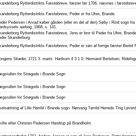
kanderborg Rytterdistrikts Fæstebreve, fæster før 1706, nævnes i fæstebreve
kanderborg Rytterdistrikts Fæstebreve, Peder er fra Uhre, Brande.
eder Pedersen i Arvad køber gården (eller en del af den) Søby i Rind sogn fr
ardsyssels aarbog, 1968,.s. 141.
kanderborg Rytterdistrikts Fæstebreve, Jens er bror til Peder fra Uhre, Bran
nder Skanderborg.
kanderborg Rytterdistrikts Fæstebreve, Peder er søn af forrige fæster Bertel N
ongens Skøder, 1721 3. marts. Hartkorn 4 3 1 0. Hermand Bertelsen, Ridefog
ægsrullen for Strøgods i Brande Sogn
ægsrullen for Strøgods i Brande Sogn
ægsrullen for Strøgods i Brande Sogn
kelsætning af Lille Harrild i Brande sogn. Nørvang Tørrild Herreds Ting Løver
kifte efter Christen Pedersen Handrup på Brandholm