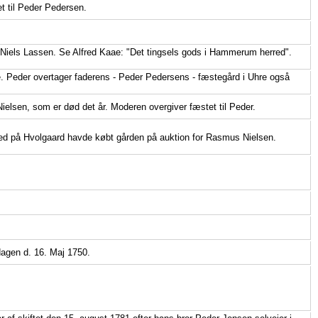
t til Peder Pedersen.
a Niels Lassen. Se Alfred Kaae: "Det tingsels gods i Hammerum herred".
de. Peder overtager faderens - Peder Pedersens - fæstegård i Uhre også
ielsen, som er død det år. Moderen overgiver fæstet til Peder.
ed på Hvolgaard havde købt gården på auktion for Rasmus Nielsen.
dagen d. 16. Maj 1750.