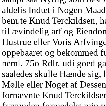
aldelis Indtet i Nogen Maad
bem.te Knud Terckildsen, h
til ævindelig arf og Eiendo
Hustrue eller Voris Arfvinge
oppebaaret og bekommed ful
neml. 75o Rdlr. udi goed 
saaledes skulle Hænde sig, 
Mølle eller Noget af Dessen 
fornævnte Knud Terckildse
fravunden formedelst min v