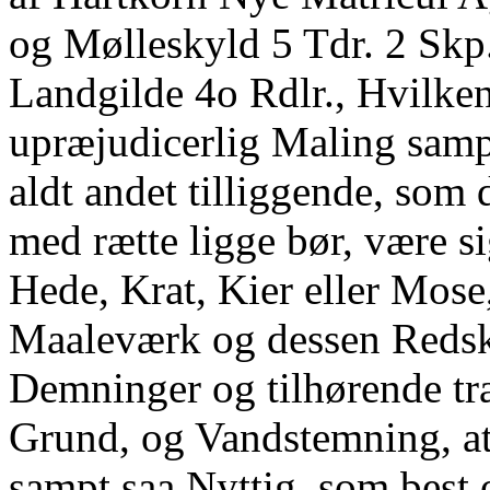
og Mølleskyld 5 Tdr. 2 Skp.,
Landgilde 4o Rdlr., Hvilken
upræjudicerlig Maling samp
aldt andet tilliggende, som d
med rætte ligge bør, være s
Hede, Krat, Kier eller Mose
Maaleværk og dessen Redsk
Demninger og tilhørende tr
Grund, og Vandstemning, at
sampt saa Nyttig, som best 