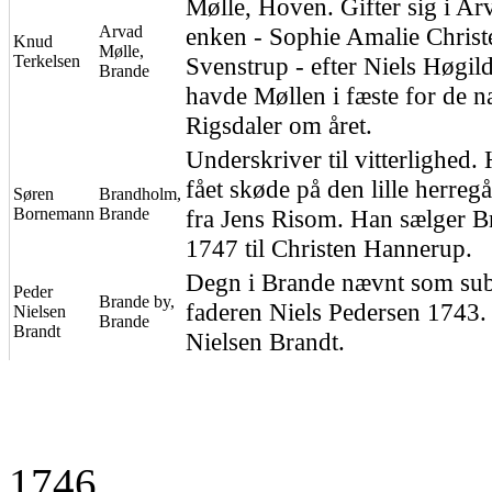
Mølle, Hoven. Gifter sig i A
Arvad
enken - Sophie Amalie Christ
Knud
Mølle,
Terkelsen
Svenstrup - efter Niels Høgild
Brande
havde Møllen i fæste for de 
Rigsdaler om året.
Underskriver til vitterlighed
fået skøde på den lille herre
Søren
Brandholm,
Bornemann
Brande
fra Jens Risom. Han sælger 
1747 til Christen Hannerup.
Degn i Brande nævnt som subs
Peder
Brande by,
faderen Niels Pedersen 1743.
Nielsen
Brande
Brandt
Nielsen Brandt.
1746