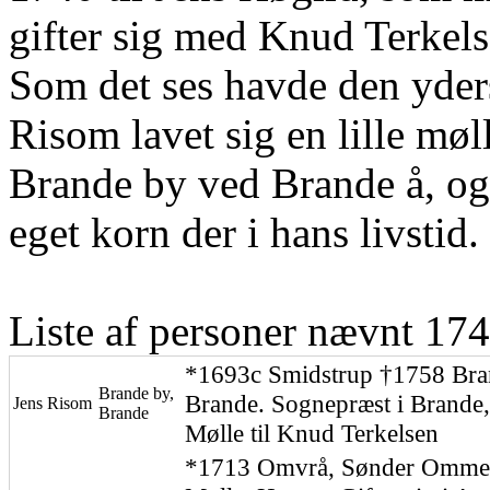
gifter sig med Knud Terkels
Som det ses havde den yder
Risom lavet sig en lille møll
Brande by ved Brande å, og v
eget korn der i hans livstid.
Liste af personer nævnt 174
*1693c Smidstrup †1758 Bra
Brande by,
Brande. Sognepræst i Brande
Jens Risom
Brande
Mølle til Knud Terkelsen
*1713 Omvrå, Sønder Omme