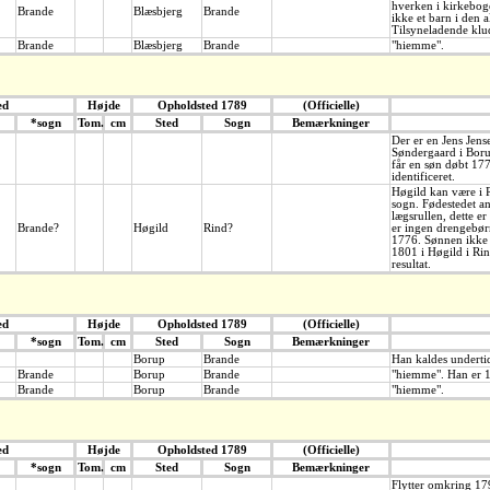
hverken i kirkeboge
Brande
Blæsbjerg
Brande
ikke et barn i den a
Tilsyneladende klud
Brande
Blæsbjerg
Brande
"hiemme".
ed
Højde
Opholdsted 1789
(Officielle)
*sogn
Tom.
cm
Sted
Sogn
Bemærkninger
Der er en Jens Jens
Søndergaard i Bor
får en søn døbt 17
identificeret.
Høgild kan være i 
sogn. Fødestedet an
lægsrullen, dette er
Brande?
Høgild
Rind?
er ingen drengebør
1776. Sønnen ikke 
1801 i Høgild i Rin
resultat.
ed
Højde
Opholdsted 1789
(Officielle)
*sogn
Tom.
cm
Sted
Sogn
Bemærkninger
Borup
Brande
Han kaldes underti
Brande
Borup
Brande
"hiemme". Han er 1
Brande
Borup
Brande
"hiemme".
ed
Højde
Opholdsted 1789
(Officielle)
*sogn
Tom.
cm
Sted
Sogn
Bemærkninger
Flytter omkring 17