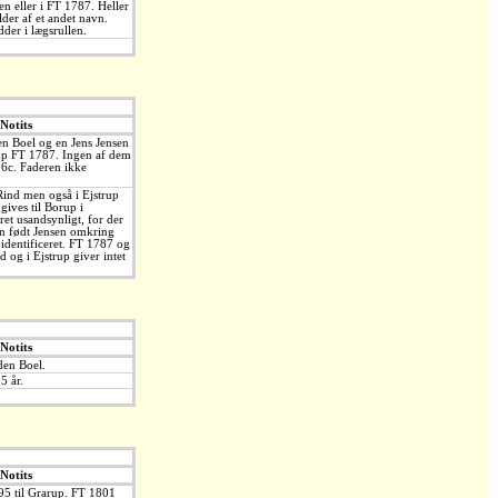
n eller i FT 1787. Heller
lder af et andet navn.
der i lægsrullen.
Notits
en Boel og en Jens Jensen
up FT 1787. Ingen af dem
76c. Faderen ikke
Rind men også i Ejstrup
gives til Borup i
 ret usandsynligt, for der
n født Jensen omkring
identificeret. FT 1787 og
d og i Ejstrup giver intet
Notits
den Boel.
5 år.
Notits
95 til Grarup. FT 1801