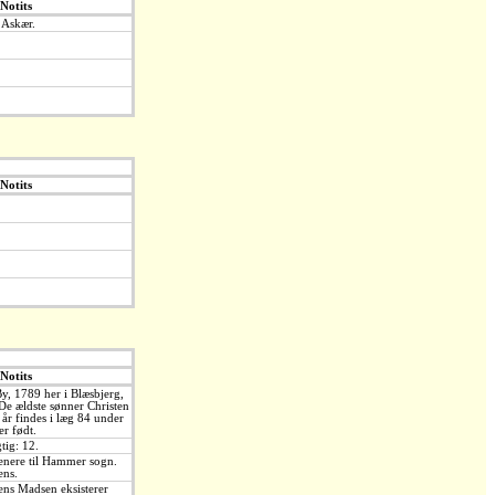
Notits
 Askær.
Notits
Notits
y, 1789 her i Blæsbjerg,
De ældste sønner Christen
år findes i læg 84 under
r født.
tig: 12.
senere til Hammer sogn.
ens.
ns Madsen eksisterer