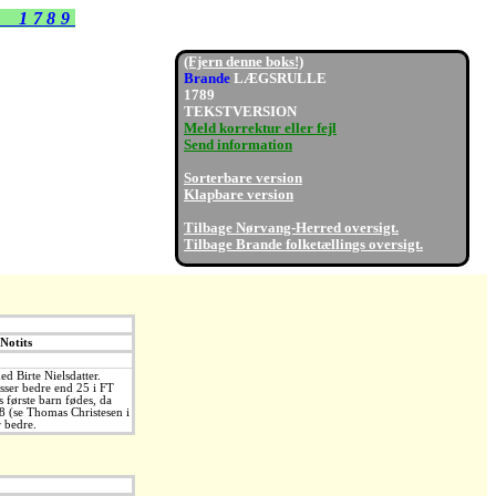
e 1789
(Fjern denne boks!)
Brande
LÆGSRULLE
1789
TEKSTVERSION
Meld korrektur eller fejl
Send information
Sorterbare version
Klapbare version
Tilbage Nørvang-Herred oversigt.
Tilbage Brande folketællings oversigt.
Notits
ed Birte Nielsdatter.
sser bedre end 25 i FT
s første barn fødes, da
8 (se Thomas Christesen i
 bedre.