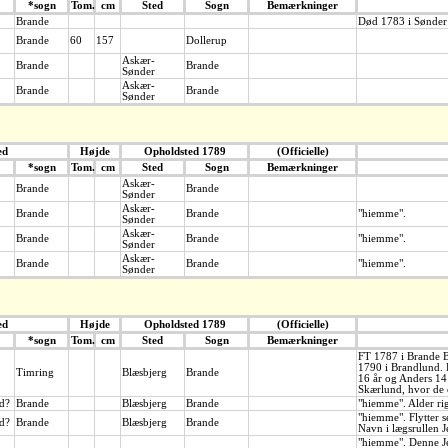
*sogn
Tom.
cm
Sted
Sogn
Bemærkninger
Brande
Død 1783 i Sønder
Brande
60
157
Dollerup
Askær-
Brande
Brande
Sønder
Askær-
Brande
Brande
Sønder
ed
Højde
Opholdsted 1789
(Officielle)
*sogn
Tom.
cm
Sted
Sogn
Bemærkninger
Askær-
Brande
Brande
Sønder
Askær-
Brande
Brande
"hiemme".
Sønder
Askær-
Brande
Brande
"hiemme".
Sønder
Askær-
Brande
Brande
"hiemme".
Sønder
ed
Højde
Opholdsted 1789
(Officielle)
*sogn
Tom.
cm
Sted
Sogn
Bemærkninger
FT 1787 i Brande B
1790 i Brandlund. 
p
Timring
Blæsbjerg
Brande
16 år og Anders 14 
Skærlund, hvor de e
d?
Brande
Blæsbjerg
Brande
"hiemme". Alder rig
"hiemme". Flytter 
d?
Brande
Blæsbjerg
Brande
Navn i lægsrullen J
"hiemme". Denne Je