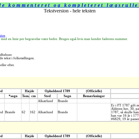
e kommenteret og kompleteret lægsrull
Tekstversion - hele teksten
sion
med en linie per begravelse være bedre. Bruges også hvis man kender faderens nummer.
rdbeboer.
 tekst i folketællingen.
ller efter.
ed
Højde
Opholdsted 1789
(Officielle)
*sogn
Tom.
cm
Sted
Sogn
Bemærkninger
Alkærlund
Brande
Er i FT 1787 gift m
Alderen her, 30, pa
nd
Brande
62
162
Alkærlund
Brande
1787, så skulle han
han var 16 år i 177
#6829, 19 år passer
ed
Højde
Opholdsted 1789
(Officielle)