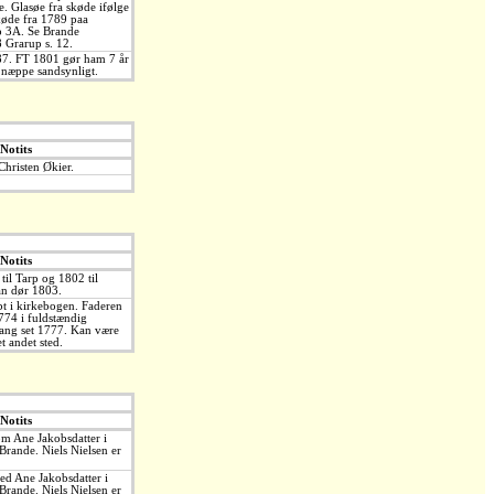
. Glasøe fra skøde ifølge
øde fra 1789 paa
p 3A. Se Brande
8 Grarup s. 12.
87. FT 1801 gør ham 7 år
 næppe sandsynligt.
Notits
hristen Økier.
Notits
til Tarp og 1802 til
an dør 1803.
t i kirkebogen. Faderen
1774 i fuldstændig
 gang set 1777. Kan være
et andet sted.
Notits
m Ane Jakobsdatter i
Brande. Niels Nielsen er
d Ane Jakobsdatter i
Brande. Niels Nielsen er