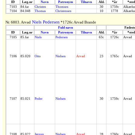
ID
Læg.nr
Navn
Patronym
Tilnavn
Ald.
*år
*sted
7103
84.far
Christen
Thomsen
30
1759c
Alkærlu
7104
84.048
Thomas
Christensen
10
1778
Alkærlu
Niels Pedersen
Nr. 6803. Arvad
*1726c Arvad Brande
Fuld navn
Fødest
ID
Læg.nr
Navn
Patronym
Tilnavn
Ald.
*år
*sted
7105
85.far
Niels
Pedersen
63c
1726c
Arvad
7106
85.020
Otto
Nielsen
Arvad
23
1765c
Arvad
7107
85.021
Peder
Nielsen
30
1759c
Arvad
7108
85.022
Jørgen
Nielsen
Arvad
28
1760c
Arvad