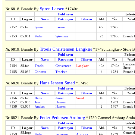
Søren Larsen
Nr. 6818. Brande By
*1740c
Fuld navn
Fødest
ID
Læg.nr
Navn
Patronym
Tilnavn
Ald.
*år
*sted
7152
85.far
Søren
Larsen
48c
1740c
7153
85.031
Peder
Sørensen
23
1766c
Brande 
Troels Christensen Langkær
Nr. 6819. Brande By
*1749c Langkær- Store B
Fuld navn
Fødest
ID
Læg.nr
Navn
Patronym
Tilnavn
Ald.
*år
*sted
Langkæ
7154
85.far
Troels
Christensen
Langkær
40c
1749c
Store
7155
85.032
Christen
Troelsen
4
1784
Brande 
Hans Jensen Smed
Nr. 6820. Brande By
*1749c
Fuld navn
Fødest
ID
Læg.nr
Navn
Patronym
Tilnavn
Ald.
*år
*sted
7156
85.far
Hans
Jensen
Smed
40
1749c
7157
85.033
Jens
Hansen
5
1783
Brande 
7158
85.034
Anders
Hansen
2
1787
Brande 
Peder Pedersen Arnborg
Nr. 6821. Brande By
*1739 Gammel Arnborg Arnb
Fuld navn
Fødest
ID
Læg.nr
Navn
Patronym
Tilnavn
Ald.
*år
*sted
85.lægs-
Gammel
7159
Peder
Pedersen
Arnborg
47c
1739