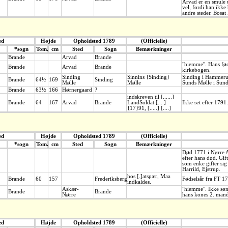
Arvad er en smule 
vel, fordi han ikke 
andre steder. Bosat
ed
Højde
Opholdsted 1789
(Officielle)
*sogn
Tom.
cm
Sted
Sogn
Bemærkninger
Brande
Arvad
Brande
"hiemme". Hans føds
Brande
Arvad
Brande
kirkebogen.
Sinding
Sinnins {Sinding}
Sinding i Hammerum
Brande
64½
169
Sinding
Mølle
Mølle
Sunds Mølle i Sund
Brande
63½
166
Hørnergaard
?
indskreven til [......]
Brande
64
167
Arvad
Brande
LandSoldat [....]
Ikke set efter 1791.
{17}91, [.....] [....]
ed
Højde
Opholdsted 1789
(Officielle)
*sogn
Tom.
cm
Sted
Sogn
Bemærkninger
Død 1771 i Nørre A
efter hans død. Gif
som enke gifter sig
Harrild, Ejstrup.
hos [.]atspær, Maa
Brande
60
157
Frederiksberg
Fødselsår fra FT 1
indkaldes.
Askær-
"hiemme". Ikke søn
Brande
Brande
Nørre
hans kones 2. mand
ed
Højde
Opholdsted 1789
(Officielle)