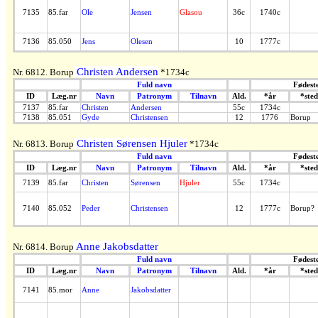
7135
85.far
Ole
Jensen
Glasou
36c
1740c
7136
85.050
Jens
Olesen
10
1777c
Christen Andersen
Nr. 6812. Borup
*1734c
Fuld navn
Fødest
ID
Læg.nr
Navn
Patronym
Tilnavn
Ald.
*år
*sted
7137
85.far
Christen
Andersen
55c
1734c
7138
85.051
Gyde
Christensen
12
1776
Borup
Christen Sørensen Hjuler
Nr. 6813. Borup
*1734c
Fuld navn
Fødest
ID
Læg.nr
Navn
Patronym
Tilnavn
Ald.
*år
*sted
7139
85.far
Christen
Sørensen
Hjuler
55c
1734c
7140
85.052
Peder
Christensen
12
1777c
Borup?
Anne Jakobsdatter
Nr. 6814. Borup
Fuld navn
Fødest
ID
Læg.nr
Navn
Patronym
Tilnavn
Ald.
*år
*sted
7141
85.mor
Anne
Jakobsdatter