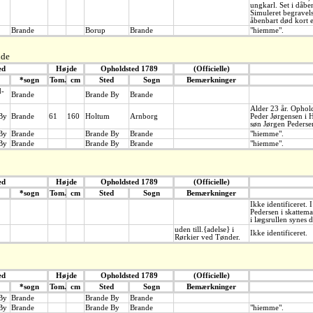
ungkarl. Set i dåb
Simuleret begravel
åbenbart død kort e
Brande
Borup
Brande
"hiemme".
nde
ed
Højde
Opholdsted 1789
(Officielle)
*sogn
Tom.
cm
Sted
Sogn
Bemærkninger
d-
Brande
Brande By
Brande
Alder 23 år. Ophold
By
Brande
61
160
Holtum
Arnborg
Peder Jørgensen i H
søn Jørgen Pederse
By
Brande
Brande By
Brande
"hiemme".
By
Brande
Brande By
Brande
"hiemme".
ed
Højde
Opholdsted 1789
(Officielle)
*sogn
Tom.
cm
Sted
Sogn
Bemærkninger
Ikke identificeret.
Pedersen i skattema
i lægsrullen synes d
uden till.{adelse} i
Ikke identificeret.
Rørkier ved Tønder.
ed
Højde
Opholdsted 1789
(Officielle)
*sogn
Tom.
cm
Sted
Sogn
Bemærkninger
By
Brande
Brande By
Brande
By
Brande
Brande By
Brande
"hiemme".