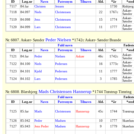
ID
Læg.nr
Navn
Patronym
Tilnavn
Ald.
*år
*sted
7117
84.far
Christen
Jensen
1730
Risbjerg
Askær-
7118
84.097
Niels
Christensen
22
1767c
Sønder
Askær-
7119
84.098
Jens
Christensen
15
1774
Sønder
Askær-
7120
84.099
Lars
Christensen
11
1777
Sønder
Peder Nielsen
Nr. 6807. Askær- Sønder
*1742c Askær- Sønder Brande
Fuld navn
Fødest
ID
Læg.nr
Navn
Patronym
Tilnavn
Ald.
*år
*sted
Askær-
7121
84.far
Peder
Nielsen
Askær
46c
1742c
Sønder
Askær-
7122
84.100
Niels
Pedersen
16
1773c
Sønder
Askær-
7123
84.101
Kjeld
Pedersen
11
1777
Sønder
Askær-
7124
84.102
Lars
Pedersen
3
1785
Sønder
Mads Christensen Hannerup
Nr. 6808. Blæsbjerg
*1744 Trøstrup Timring
Fuld navn
Fødest
ID
Læg.nr
Navn
Patronym
Tilnavn
Ald.
*år
*sted
7125
85.far
Mads
Christensen
Hannerup
45c
1744
Trøstru
7126
85.042
Peder
Madsen
10
1777
Skærlun
7127
85.043
Jens Peder
Madsen
Hannerup
9
1779
Skærlun