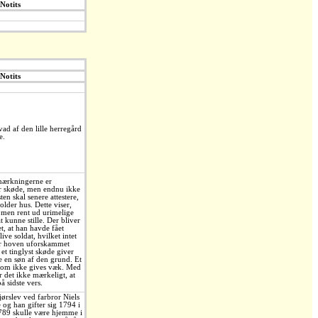
Notits
Notits
ad af den lille herregård
e.
ærkningerne er
ar skøde, men endnu ikke
en skal senere attestere,
older hus. Dette viser,
 men rent ud urimelige
t kunne stille. Der bliver
t, at han havde fået
live soldat, hvilket intet
er hoven uforskammet
et tinglyst skøde giver
e en søn af den grund. Et
 som ikke gives væk. Med
r det ikke mærkeligt, at
å sidste vers.
ørslev ved farbror Niels
og han gifter sig 1794 i
1789 skulle være hjemme i