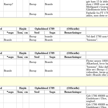
gør ham 13 år ældre
Raarup?
Borup
Brande
dom i 1808 over sk
Meldgaard i Graru
Gårdhistorie hefte 
Fødselår fra FT 17
Borup
Brande
ældre, men dette er
ed
Højde
Opholdsted 1789
(Officielle)
*sogn
Tom.
cm
Sted
Sogn
Bemærkninger
Borup
brande
Vel død 1790 som C
Brande
Borup
Brande
"hiemme".
ed
Højde
Opholdsted 1789
(Officielle)
*sogn
Tom.
cm
Sted
Sogn
Bemærkninger
Flytter senere 1800 
Borup
Brande
Alkærlund, hvor h
"hiemme". Ikke døb
ikke set i Borup i 
Brande
Borup
Brande
vidnesliste, første
født i Brande eller 
ed
Højde
Opholdsted 1789
(Officielle)
*sogn
Tom.
cm
Sted
Sogn
Bemærkninger
Gift 1786 #8089 so
Giedehuset i Uhre, 
ungkarl.
Gift 1786 #8089 me
Giedehuset i Uhre, 