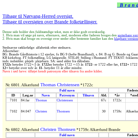
Brand
Tilbage til Nørvang-Herred oversigt.
Tilbage til oversigten over Brande folketællinger.
Denne side holder den fuldstændige tekst, men er ikke godt overskuelig.
1. Hvis man vil søge på navn, efternavn, sted, moderen eller faderen bruges den
sorterbare ver
2. Hvis man skal bruge en oversigt over steder eller bestemte familier kan den
klapbare version
Stednavne rækkefølge: alfabetisk efter stednavn.
Afkortelser:
BG: Brande Gårdhistorie i 12 ejerlav, fx BG 9 (hefte Brandlund), s. 84. B og G: Bonde og Gaa
KB kirkebog. FT folketælling, LG læägsrulle. STILiH: Stilling i Husstand. FT TEKST: foklarende
inds: indsidder. plejeb: plejebarn. SA: sand alder fra dåbsdato.
1722c
betyder 1722+-5 år.
1722cc
betyder 1722 +-15 år.
1722-
er 1722 eller før,
1722+
1722 e
12+
betyder over tolv år.
11-
betyder 11 år eller mindre.
Navn i rød farve: tilføjet kendt patronym eller tilnavn fra andre kilder.
Thomas Christensen
Nr. 6801. Alkærlund
*1722c
Fuld navn
Fødest
ID
Læg.nr
Navn
Patronym
Tilnavn
Ald.
*år
*sted
7101
84.far
Thomas
Christensen
67c
1722c
7102
84.047
Christen
Thomsen
30
1759c
Alkærlu
Christen Thomsen
Nr. 6802. Alkærlund
*1759c Alkærlund Brande
Fuld navn
Fødest