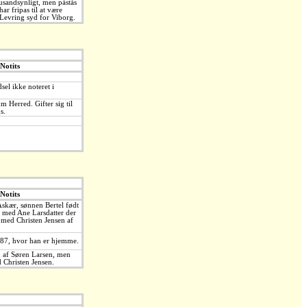
usandsynligt, men påstås
har fripas til at være
 Levring syd for Viborg.
Notits
el ikke noteret i
 Herred. Gifter sig til
s.
Notits
skær, sønnen Bertel født
t med Ane Larsdatter der
 med Christen Jensen af
787, hvor han er hjemme.
 af Søren Larsen, men
 Christen Jensen.