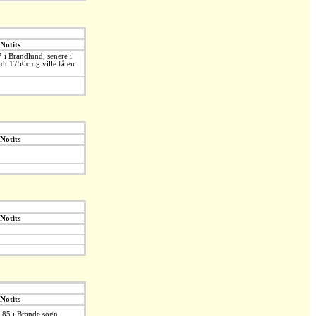
Notits
 i Brandlund, senere i
dt 1750c og ville få en
Notits
Notits
Notits
5 i Brande sogn.