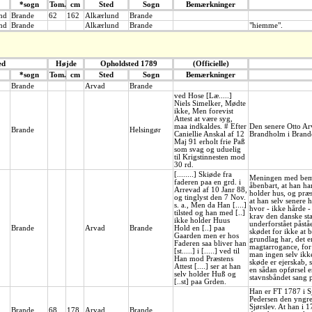
*sogn
Tom.
cm
Sted
Sogn
Bemærkninger
nd
Brande
62
162
Alkærlund
Brande
nd
Brande
Alkærlund
Brande
"hiemme".
ed
Højde
Opholdsted 1789
(Officielle)
*sogn
Tom.
cm
Sted
Sogn
Bemærkninger
Brande
Arvad
Brande
ved Hose [Læ.....]
Niels Simelker, Mødte
ikke, Men forevist
Attest at være syg,
maa indkaldes. # Efter
Den senere Otto Arv
Brande
Helsingør
Caniellie Anskal af 12
Brandholm i Brand
Maj 91 erholt frie Paß
som svag og uduelig
til Krigstinnesten mod
30 rd.
[........] Skiøde fra
Meningen med bem
faderen paa en grd. i
åbenbart, at han h
Arrevad af 10 Janr 88,
holder hus, og præst
og tinglyst den 7 Nov.
at han selv senere h
s. a., Men da Han [....]
hvor - ikke hårde -
tilsted og han med [..]
krav den danske sta
ikke holder Huus
underforstået påståe
Brande
Arvad
Brande
Hold en [..] paa
skødet for ikke at b
Gaarden men er hos
grundlag har, det 
Faderen saa bliver han
magtarrogance, for 
[st.....] i [.....] ved til
man ingen selv ikk
Han mod Præstens
skøde er ejerskab,
Attest [....] ser at han
en sådan opførsel e
selv holder Huß og
stavnsbåndet sang p
[..st] paa Grden.
Han er FT 1787 i Sj
Pedersen den yngre 
Sjørslev. At han i 
Brande
68
178
Arvad
Brande