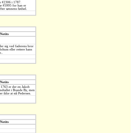
en #2306 i 1787.
se #5995 for han er
fter sønnens fødsel.
Notits
er sig ved faderens bror
oltum eller rettere hans
n..
Notits
 I 1763 er der en Jakob
ndtallet i Brande By, men
er ikke at stå Pedersen.
Notits