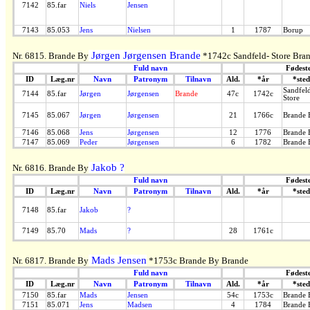
7142
85.far
Niels
Jensen
7143
85.053
Jens
Nielsen
1
1787
Borup
Jørgen Jørgensen Brande
Nr. 6815. Brande By
*1742c Sandfeld- Store Bra
Fuld navn
Fødest
ID
Læg.nr
Navn
Patronym
Tilnavn
Ald.
*år
*sted
Sandfel
7144
85.far
Jørgen
Jørgensen
Brande
47c
1742c
Store
7145
85.067
Jørgen
Jørgensen
21
1766c
Brande 
7146
85.068
Jens
Jørgensen
12
1776
Brande 
7147
85.069
Peder
Jørgensen
6
1782
Brande 
Jakob ?
Nr. 6816. Brande By
Fuld navn
Fødest
ID
Læg.nr
Navn
Patronym
Tilnavn
Ald.
*år
*sted
7148
85.far
Jakob
?
7149
85.70
Mads
?
28
1761c
Mads Jensen
Nr. 6817. Brande By
*1753c Brande By Brande
Fuld navn
Fødest
ID
Læg.nr
Navn
Patronym
Tilnavn
Ald.
*år
*sted
7150
85.far
Mads
Jensen
54c
1753c
Brande 
7151
85.071
Jens
Madsen
4
1784
Brande 