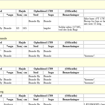
ed
Højde
Opholdsted 1789
(Officielle)
*sogn
Tom.
cm
Sted
Sogn
Bemærkninger
Ikke ham i FT 1787
Brande By
Brande
Borup for han er fø
søn som 15 årig.
Soldat siden {17}85,
By
Brande
63
165
lægdet
ved det Jysk Regt
rande
ed
Højde
Opholdsted 1789
(Officielle)
*sogn
Tom.
cm
Sted
Sogn
Bemærkninger
r-
Brande
Brande By
Brande
By
Brande
Brande By
Brande
"hiemme".
ed
Højde
Opholdsted 1789
(Officielle)
*sogn
Tom.
cm
Sted
Sogn
Bemærkninger
Brande By
Brande
By
Brande
Brande By
Brande
"hiemme".
By
Brande
Brande By
Brande
"hiemme".
org
ed
Højde
Opholdsted 1789
(Officielle)
*sogn
Tom.
cm
Sted
Sogn
Bemærkninger
Arnborg
Brande By
Brande
LÆGSMAND i læg 8