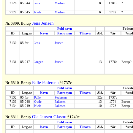
7128
85.044
Jens
Madsen
8
1781c
?
7129
85.045
Niels
Madsen
6
1782
?
Jens Jensen
Nr. 6809. Borup
Fuld navn
Fødest
ID
Læg.nr
Navn
Patronym
Tilnavn
Ald.
*år
*sted
7130
85.far
Jens
Jensen
7131
85.047
Jørgen
Jensen
13
1776c
Borup?
Palle Pedersen
Nr. 6810. Borup
*1737c
Fuld navn
Fødest
ID
Læg.nr
Navn
Patronym
Tilnavn
Ald.
*år
*sted
7132
85.far
Palle
Pedersen
52c
1737c
7133
85.048
Gyde
Pallesen
13
1774
Borup
7134
85.049
Niels
Pallesen
10
1778
Borup
Ole Jensen Glasou
Nr. 6811. Borup
*1740c
Fuld navn
Fødest
ID
Læg.nr
Navn
Patronym
Tilnavn
Ald.
*år
*sted