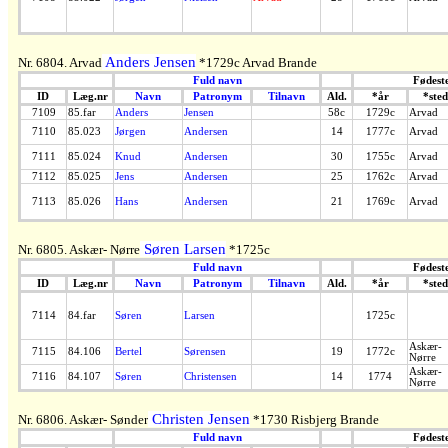
Anders Jensen
Nr. 6804. Arvad
*1729c Arvad Brande
Fuld navn
Fødest
ID
Læg.nr
Navn
Patronym
Tilnavn
Ald.
*år
*sted
7109
85.far
Anders
Jensen
58c
1729c
Arvad
7110
85.023
Jørgen
Andersen
14
1777c
Arvad
7111
85.024
Knud
Andersen
30
1755c
Arvad
7112
85.025
Jens
Andersen
25
1762c
Arvad
7113
85.026
Hans
Andersen
21
1769c
Arvad
Søren Larsen
Nr. 6805. Askær- Nørre
*1725c
Fuld navn
Fødest
ID
Læg.nr
Navn
Patronym
Tilnavn
Ald.
*år
*sted
7114
84.far
Søren
Larsen
1725c
Askær-
7115
84.106
Bertel
Sørensen
19
1772c
Nørre
Askær-
7116
84.107
Søren
Christensen
14
1774
Nørre
Christen Jensen
Nr. 6806. Askær- Sønder
*1730 Risbjerg Brande
Fuld navn
Fødest