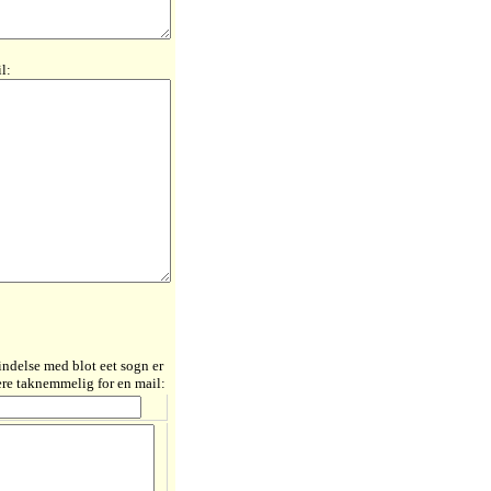
l:
bindelse med blot eet sogn er
ære taknemmelig for en mail: