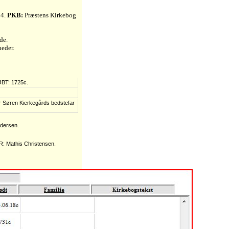
14.
PKB:
Præstens Kirkebog
de.
neder.
ØBT: 1725c.
r Søren Kierkegårds bedstefar
ndersen.
R: Mathis Christensen.