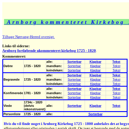
Arnborg kommenteret Kirkebog 
Tilbage Nørvang-Herred oversigt.
Links til siderne:
Arnborg fortløbende ukommenteret kirkebog 1725 - 1820
.
Kommenteret:
alle:
Sorterbar
Klapbar
Tekst
Døbte
1725 - 1820
mandkøn:
Sorterbar
Klapbar
Tekst
kvindekøn:
Sorterbar
Klapbar
Tekst
alle:
Sorterbar
Klapbar
Tekst
Begravede
1725 - 1820
mandkøn:
Sorterbar
Klapbar
Tekst
kvindekøn:
Sorterbar
Klapbar
Tekst
alle:
Sorterbar
Klapbar
Tekst
Konfimerede
1781 - 1820
mandkøn:
Sorterbar
Klapbar
Tekst
kvindekøn:
Sorterbar
Klapbar
Tekst
1734c - 1820
Viede
(delvis
alle:
Sorterbar
Klapbar
Tekst
rekonstrueret)
Personliste
1725 - 1820
alle:
Sorterbar
Hvis du vil finde noget i Arnborg Kirkebog 1725 - 1800 anbefales det at begy
affotograferinger eller originalen i gotisk skrift. Og især at begynde med de sorte