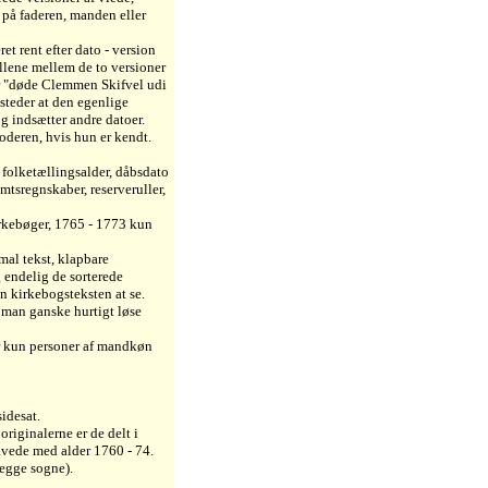
s på faderen, manden eller
t rent efter dato - version
llene mellem de to versioner
ar "døde Clemmen Skifvel udi
teder at den egenlige
g indsætter andre datoer.
oderen, hvis hun er kendt.
n folketællingsalder, dåbsdato
amtsregnskaber, reserveruller,
rkebøger, 1765 - 1773 kun
mal tekst, klapbare
 endelig de sorterede
an kirkebogsteksten at se.
 man ganske hurtigt løse
r kun personer af mandkøn
idesat.
riginalerne er de delt i
avede med alder 1760 - 74.
begge sogne).