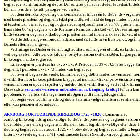
begravede, konfirmerede og døbte. Der sorteres på navne, steder, fødselsår tildel
konen, hvis de er kendt, på sogne ved vielser.
For dem der ikke bryder sig om kommentarer findes en fortløbende - organisere
med baade præstens og degnens tekst per indførsel i fald de begge findes. Forske
af teksten kan være ret stor og nogen steder hjælpsom, naar fx i 1760 præsten h
hans alder 66" og degnen "døde Klemmen Rasmuss udi skiefvel". Det ses mange s
kildeversion er degnens kirkebog for præsten har ind imellem skrevet forkert af o
Ved de døbte angives foruden faderen, med sit fulde navn hvis kendt, også m
Barnets efternavn angives.
Ved mange indførsler er der anbragt notitser, som angiver et link, en kilde, e
ved begravelsen. Alle kendte kilder er benyttet såsom skifter, skøder, tingbøger, 
kirkebøger i andre sogne etc.
Kirkebogen er præstens fra 1725 - 1739. Perioden 1739 -1765 føres begge ki
degnens. I perioden 1771 - 73 findes kun begravede.
For hver af begravede, viede, konfirmerede og døbte findes tre versioner: nor
overskrifter hvor kirkebogsteksten klapper ud når man klikker på overskriften og
versioner, som er opdelt i spalter og indeholder overskriften og ved et klik får m
Disse sidste
sorterede versioner anbefales her nok engang kraftigt
for deri kan
problemer, som ellers ville tage timer af søgen rundt i mangfoldige sider.
For begravede, konfirmerede og døbte kan man vælge imellem at se alle elle
eller kun personer af kvindekøn.
ARNBORG FORTLØBENDE KIRKEBOG 1725 - 1820
ukommenteret
Arnborg kirkebog tidslig rækkefølge, fortløbende, præstens og degnens version s
Indeholder præstens og degnens indførsler i kronologisk rækkefølge efter dato. I o
døbte og begravede. I perioden 1725 - 74 blev døbte og begravede indført, begr
Efter 1775 viede og efter 1781 konfirmerede (mest i Skarrild kirkebog, men for 