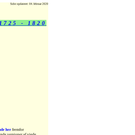
Sidst opdateret: 04. februar 2020
1725 - 1820
nde her
fremfor
rede versioner af viede,