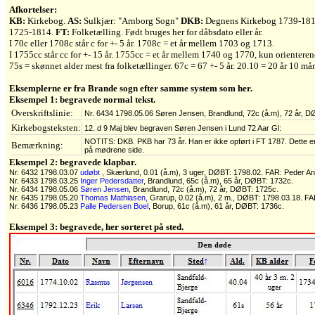
Afkortelser:
KB:
Kirkebog.
AS:
Sulkjær: "Arnborg Sogn"
DKB:
Degnens Kirkebog 1739-18
1725-1814.
FT:
Folketælling. Født bruges her for dåbsdato eller år.
I 70c eller 1708c står c for +- 5 år. 1708c = et år mellem 1703 og 1713.
I 1755cc står cc for +- 15 år. 1755cc = et år mellem 1740 og 1770, kun orienteren
75s = skønnet alder mest fra folketællinger. 67c = 67 +- 5 år. 20.10 = 20 år 10 må
Eksemplerne er fra Brande sogn efter samme system som her.
Eksempel 1: begravede normal tekst.
Overskriftslinie:
Nr. 6434 1798.05.06 Søren Jensen, Brandlund, 72c (å.m), 72 år, D
Kirkebogsteksten:
12. d 9 Maj blev begraven Søren Jensen i Lund 72 Aar Gl:
NOTITS: DKB. PKB har 73 år. Han er ikke opført i FT 1787. Dette e
Bemærkning:
på mødrene side.
Eksempel 2: begravede klapbar.
Nr. 6432 1798.03.07
udøbt
, Skærlund, 0.01 (å.m), 3 uger, DØBT: 1798.02. FAR: Peder A
Nr. 6433 1798.03.25
Inger Pedersdatter
, Brandlund, 65c (å.m), 65 år, DØBT: 1732c.
Nr. 6434 1798.05.06
Søren Jensen
, Brandlund, 72c (å.m), 72 år, DØBT: 1725c.
Nr. 6435 1798.05.20
Thomas Mathiasen,
Grarup, 0.02 (å.m), 2 m., DØBT: 1798.03.18. FA
Nr. 6436 1798.05.23
Palle Pedersen Boel
, Borup, 61c (å.m), 61 år, DØBT: 1736c.
Eksempel 3: begravede, her sorteret på sted.